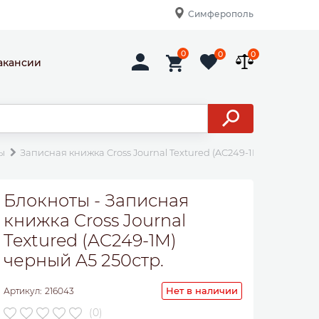
Симферополь
0
0
0
акансии
ы
Записная книжка Cross Journal Textured (AC249-1M) черный A5 
Блокноты - Записная
книжка Cross Journal
Textured (AC249-1M)
черный A5 250стр.
Нет в наличии
Артикул:
216043
(0)