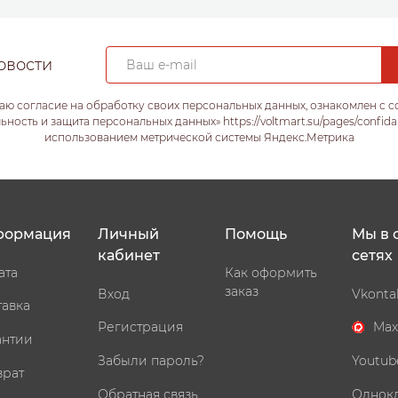
овости
аю согласие на обработку своих персональных данных, ознакомлен с 
ость и защита персональных данных» https://voltmart.su/pages/confida
использованием метрической системы Яндекс.Метрика
формация
Личный
Помощь
Мы в 
кабинет
сетях
ата
Как оформить
заказ
Вход
Vkonta
тавка
Регистрация
Max
антии
Забыли пароль?
Youtub
врат
Обратная связь
Однок