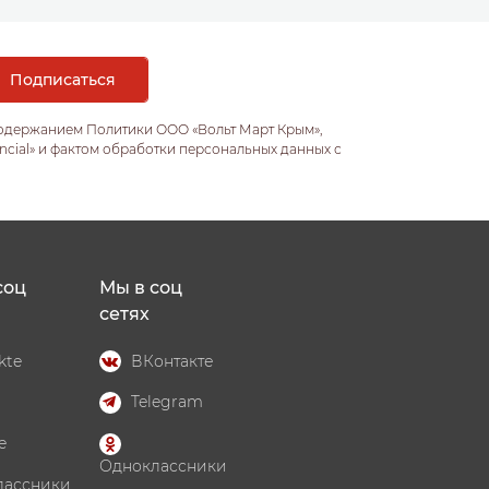
содержанием Политики ООО «Вольт Март Крым»,
ncial» и фактом обработки персональных данных с
соц
Мы в соц
сетях
kte
ВКонтакте
Telegram
e
Одноклассники
лассники