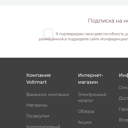
Подписка на н
Я подтверждаю свою дееспособность, д
размещённой в подразделе сайта «Конфиденциальн
Компания
Интернет-
Ин
Voltmart
магазин
Опл
Вакансии компании
Электронный
Дос
каталог
Магазины
Гар
Обзоры
Госзакупки
Воз
Акции
Корпоративный