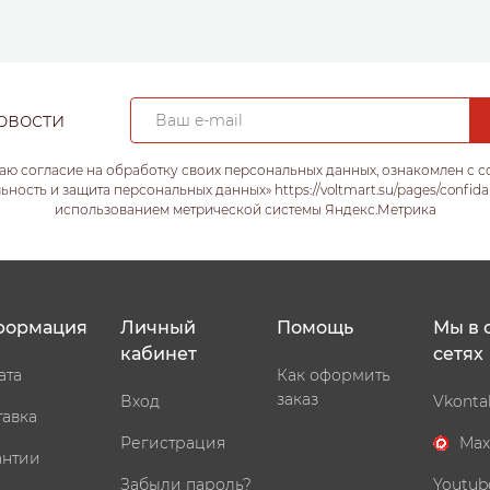
овости
аю согласие на обработку своих персональных данных, ознакомлен с 
ость и защита персональных данных» https://voltmart.su/pages/confida
использованием метрической системы Яндекс.Метрика
формация
Личный
Помощь
Мы в 
кабинет
сетях
ата
Как оформить
заказ
Вход
Vkonta
тавка
Регистрация
Max
антии
Забыли пароль?
Youtub