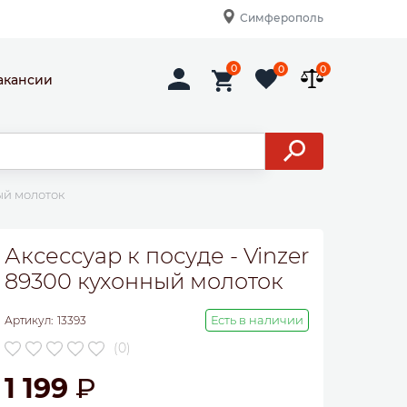
Симферополь
0
0
0
акансии
ый молоток
Аксессуар к посуде - Vinzer
89300 кухонный молоток
Есть в наличии
Артикул:
13393
(0)
1 199