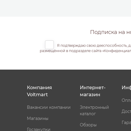
Подписка на н
Я подтверждаю свою дееспособность, д
размещённой в подразделе сайта «Конфиденциальн
Компания
Интернет-
Ин
Voltmart
магазин
Опл
Вакансии компании
Электронный
Дос
каталог
Магазины
Гар
Обзоры
Госзакупки