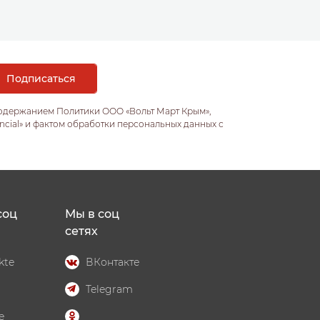
содержанием Политики ООО «Вольт Март Крым»,
ncial» и фактом обработки персональных данных с
соц
Мы в соц
сетях
kte
ВКонтакте
Telegram
e