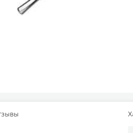
тзывы
Х