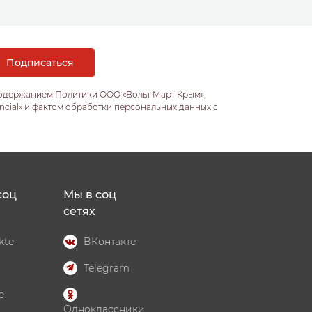
содержанием Политики ООО «Вольт Март Крым»,
ncial» и фактом обработки персональных данных с
соц
Мы в соц
сетях
kte
ВКонтакте
Telegram
e
Одноклассники