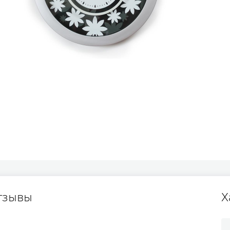
тзывы
Х