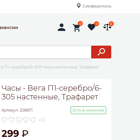
Симферополь
0
0
0
акансии
га П1-серебро/6-305 Часы настенные, Трафарет
Часы - Вега П1-серебро/6-
305 настенные, Трафарет
Есть в наличии
Артикул:
208671
(0)
299