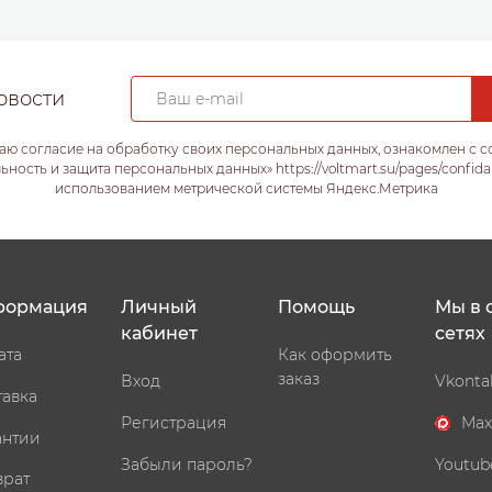
овости
аю согласие на обработку своих персональных данных, ознакомлен с 
ость и защита персональных данных» https://voltmart.su/pages/confida
использованием метрической системы Яндекс.Метрика
формация
Личный
Помощь
Мы в 
кабинет
сетях
ата
Как оформить
заказ
Вход
Vkonta
тавка
Регистрация
Max
антии
Забыли пароль?
Youtub
врат