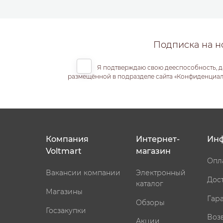
Подписка на н
Я подтверждаю свою дееспособность, д
размещённой в подразделе сайта «Конфиденциальн
Компания
Интернет-
Ин
Voltmart
магазин
Опл
Вакансии компании
Электронный
Дос
каталог
Магазины
Гар
Обзоры
Госзакупки
Воз
Акции