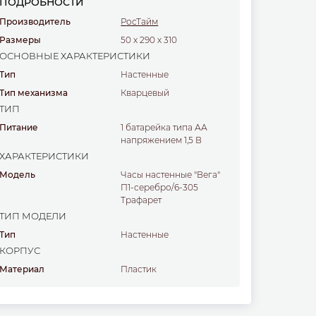
ПОДРОБНОСТИ
Производитель
РосТайм
Размеры
50
x
290
x
310
ОСНОВНЫЕ ХАРАКТЕРИСТИКИ
Тип
настенные
Тип механизма
Кварцевый
ТИП
Питание
1 батарейка типа АА
напряжением 1,5 В
ХАРАКТЕРИСТИКИ
Модель
Часы настенные "Вега"
П1-серебро/6-305
Трафарет
ТИП МОДЕЛИ
Тип
настенные
КОРПУС
Материал
пластик