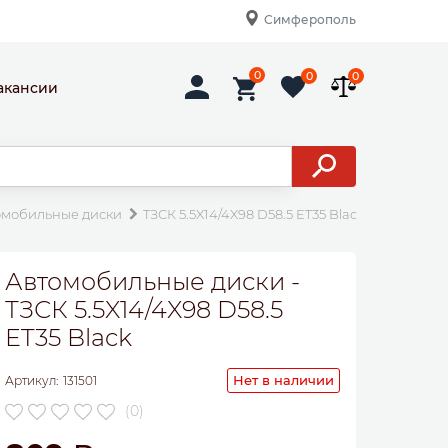
Симферополь
0
0
0
акансии
омобильные диски
ТЗСК 5.5X14/4X98 D58.5 ET35 Black
Автомобильные диски -
ТЗСК 5.5X14/4X98 D58.5
ET35 Black
Нет в наличии
Артикул:
131501
(0)