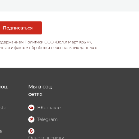
содержанием Политики ООО «Вольт Март Крым»,
ncial» и фактом обработки персональных данных с
соц
Мы в соц
сетях
kte
ВКонтакте
Telegram
e
Одноклассники