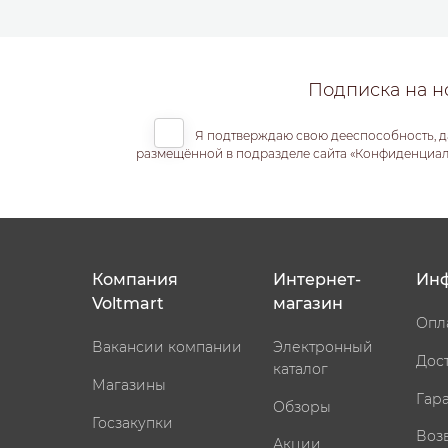
Подписка на н
Я подтверждаю свою дееспособность, д
размещённой в подразделе сайта «Конфиденциальн
Компания
Интернет-
Ин
Voltmart
магазин
Опл
Вакансии компании
Электронный
Дос
каталог
Магазины
Гар
Обзоры
Госзакупки
Воз
Акции