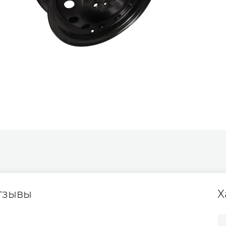
тзывы
Х