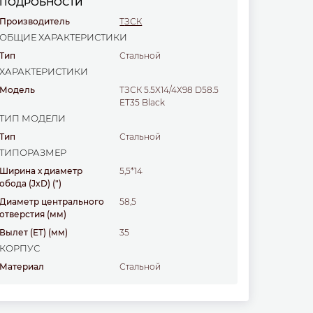
ПОДРОБНОСТИ
Производитель
ТЗСК
ОБЩИЕ ХАРАКТЕРИСТИКИ
Тип
стальной
ХАРАКТЕРИСТИКИ
Модель
ТЗСК 5.5X14/4X98 D58.5
ET35 Black
ТИП МОДЕЛИ
Тип
стальной
ТИПОРАЗМЕР
Ширина х диаметр
5,5*14
обода (JxD)
(")
Диаметр центрального
58,5
отверстия
(мм)
Вылет (ET)
(мм)
35
КОРПУС
Материал
стальной