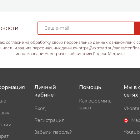
овости
аю согласие на обработку своих персональных данных, ознакомлен с 
ость и защита персональных данных» https://voltmart.su/pages/confida
использованием метрической системы Яндекс.Метрика
формация
Личный
Помощь
Мы в 
кабинет
сетях
ата
Как оформить
заказ
Вход
Vkonta
тавка
Регистрация
Max
антии
Забыли пароль?
Youtub
врат