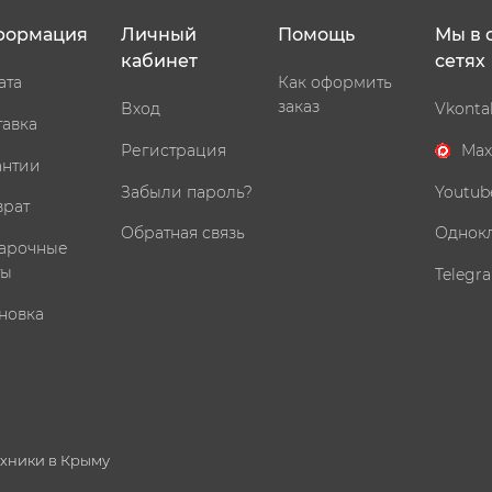
формация
Личный
Помощь
Мы в 
кабинет
сетях
ата
Как оформить
заказ
Вход
Vkonta
тавка
Регистрация
Max
антии
Забыли пароль?
Youtub
врат
Обратная связь
Однок
арочные
ты
Telegr
новка
ехники в Крыму