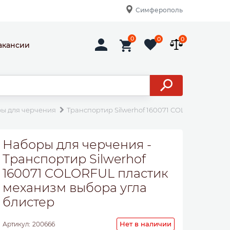
Симферополь
0
0
0
акансии
ы для черчения
Транспортир Silwerhof 160071 COLORFUL плас
Наборы для черчения -
Транспортир Silwerhof
160071 COLORFUL пластик
механизм выбора угла
блистер
Нет в наличии
Артикул:
200666