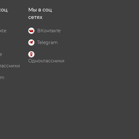
соц
Мы в соц
сетях
kte
ВКонтакте
Telegram
e
Одноклассники
лассники
am