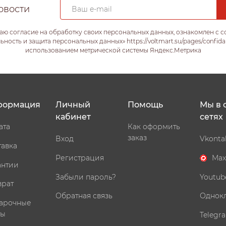
овости
аю согласие на обработку своих персональных данных, ознакомлен с 
ость и защита персональных данных» https://voltmart.su/pages/confida
использованием метрической системы Яндекс.Метрика
формация
Личный
Помощь
Мы в 
кабинет
сетях
ата
Как оформить
заказ
Вход
Vkonta
тавка
Регистрация
Max
антии
Забыли пароль?
Youtub
врат
Обратная связь
Однок
арочные
ты
Telegr