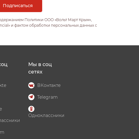
содержанием Политики ООО «Вольт Март Крым»,
ncial» и фактом обработки персональных данных с
соц
Мы в соц
сетях
kte
ВКонтакте
Telegram
e
Одноклассники
лассники
am