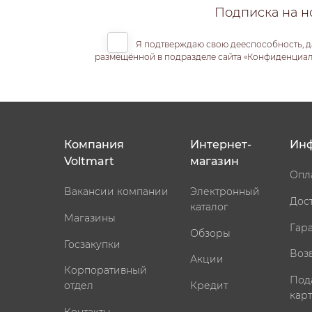
Подписка на н
Я подтверждаю свою дееспособность, д
размещённой в подразделе сайта «Конфиденциальн
Компания
Интернет-
Ин
Voltmart
магазин
Опл
Вакансии компании
Электронный
Дос
каталог
Магазины
Гар
Обзоры
Госзакупки
Воз
Акции
Корпоративный
Под
отдел
Кредит
кар