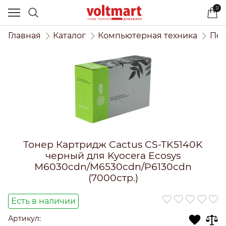
0
Главная
Каталог
Компьютерная техника
Печ
Тонер Картридж Cactus CS-TK5140K
черный для Kyocera Ecosys
M6030cdn/M6530cdn/P6130cdn
(7000стр.)
Есть в наличии
Артикул: