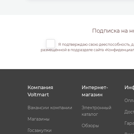
Подписка на н
Я подтверждаю свою дееспособность, д
размещённой в подразделе сайта «Конфиденциальн
Компания
Интернет-
Ин
Voltmart
магазин
Опл
Вакансии компании
Электронный
Дос
каталог
Магазины
Гар
Обзоры
Госзакупки