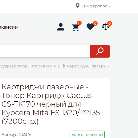
Симферополь
0
0
0
акансии
ссуары для принтеров и МФУ
Картриджи лазерные
Тонер Кар
Картриджи лазерные -
Тонер Картридж Cactus
CS-TK170 черный для
Kyocera Mita FS 1320/P2135
(7200стр.)
Есть в наличии
Артикул:
212319