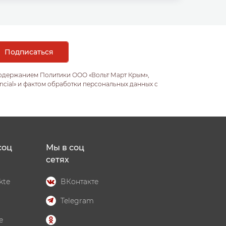
содержанием Политики ООО «Вольт Март Крым»,
ncial» и фактом обработки персональных данных с
соц
Мы в соц
сетях
kte
ВКонтакте
Telegram
e