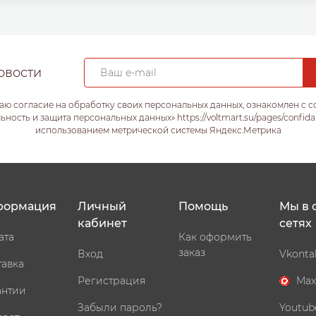
овости
аю согласие на обработку своих персональных данных, ознакомлен с 
ость и защита персональных данных» https://voltmart.su/pages/confida
использованием метрической системы Яндекс.Метрика
формация
Личный
Помощь
Мы в 
кабинет
сетях
ата
Как оформить
заказ
Вход
Vkonta
тавка
Регистрация
Max
антии
Забыли пароль?
Youtub