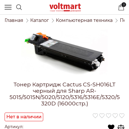
0
Главная
Каталог
Компьютерная техника
Печ
Тонер Картридж Cactus CS-SH016LT
черный для Sharp AR-
5015/5015N/5020/5120/5316/5316E/5320/5
320D (16000стр.)
Нет в наличии
Артикул: