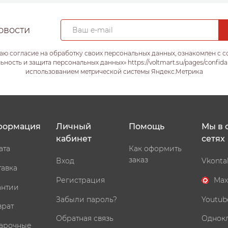
овости
аю согласие на обработку своих персональных данных, ознакомлен с 
ость и защита персональных данных» https://voltmart.su/pages/confida
использованием метрической системы Яндекс.Метрика
формация
Личный
Помощь
Мы в 
кабинет
сетях
ата
Как оформить
заказ
Вход
Vkonta
тавка
Регистрация
Max
антии
Забыли пароль?
Youtub
врат
Обратная связь
Однок
арочные