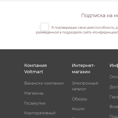
Подписка на н
Я подтверждаю свою дееспособность, д
размещённой в подразделе сайта «Конфиденциальн
Компания
Интернет-
Ин
Voltmart
магазин
Опл
Вакансии компании
Электронный
Дос
каталог
Магазины
Гар
Обзоры
Госзакупки
Воз
Акции
Корпоративный
Под