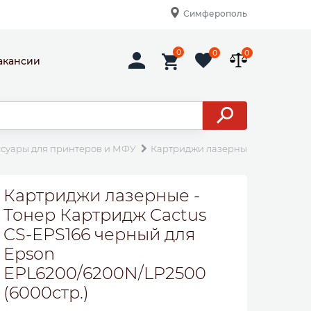
Симферополь
0
0
0
акансии
ссуары для принтеров и МФУ
Картриджи лазерные
Тонер Ка
Картриджи лазерные -
Тонер Картридж Cactus
CS-EPS166 черный для
Epson
EPL6200/6200N/LP2500
(6000стр.)