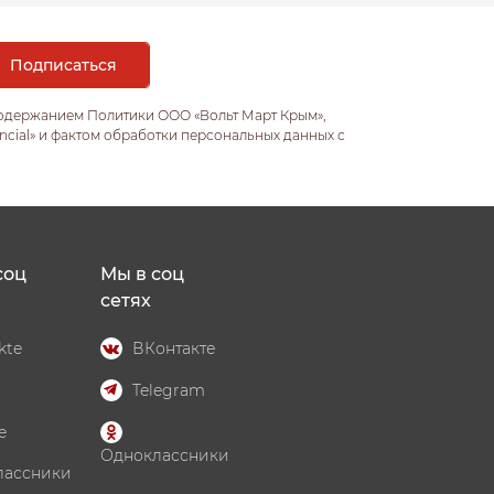
содержанием Политики ООО «Вольт Март Крым»,
ncial» и фактом обработки персональных данных с
соц
Мы в соц
сетях
kte
ВКонтакте
Telegram
e
Одноклассники
лассники