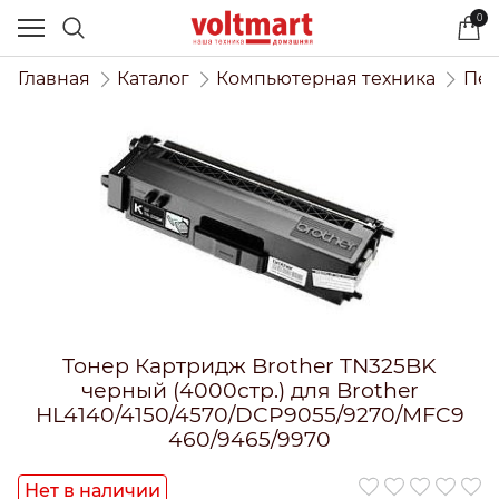
0
Главная
Каталог
Компьютерная техника
Печ
Тонер Картридж Brother TN325BK
черный (4000стр.) для Brother
HL4140/4150/4570/DCP9055/9270/MFC9
460/9465/9970
Нет в наличии