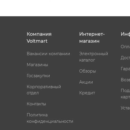
Компания
Интернет-
Ин
Voltmart
магазин
Опл
Вакансии компании
Электронный
Дос
каталог
Магазины
Гар
Обзоры
Госзакупки
Воз
Акции
Корпоративный
Под
отдел
Кредит
кар
Контакты
Уста
Политика
конфиденциальности