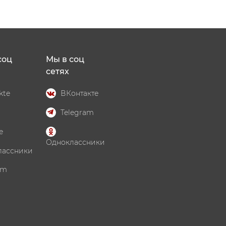
соц
Мы в соц
сетях
kte
ВКонтакте
Telegram
e
Одноклассники
лассники
am