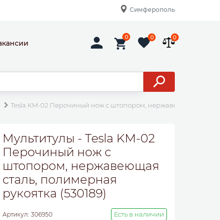
Симферополь
0
0
0
акансии
ы
Tesla KM-02 Перочиный нож с штопором, нержавеющая сталь, 
Мультитулы - Tesla KM-02
Перочиный нож с
штопором, нержавеющая
сталь, полимерная
рукоятка (530189)
Есть в наличии
Артикул:
306950