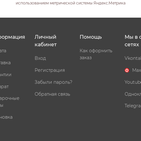
использованием метрической системы Яндекс.Метрика
формация
Личный
Помощь
Мы в 
кабинет
сетях
ата
Как оформить
заказ
Вход
Vkonta
тавка
Регистрация
Max
антии
Забыли пароль?
Youtub
врат
Обратная связь
Однок
арочные
ты
Telegr
новка