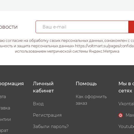
овости
аю согласие на обработку своих персональных данных, ознакомлен с 
ость и защита персональных данных» https://voltmart.su/pages/confida
использованием метрической системы Яндекс.Метрика
формация
Личный
Помощь
Мы в 
кабинет
сетях
ата
Как оформить
заказ
Вход
Vkonta
тавка
Регистрация
Max
антии
Забыли пароль?
Youtub
врат