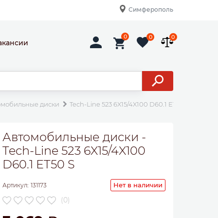
Симферополь
0
0
0
акансии
омобильные диски
Tech-Line 523 6X15/4X100 D60.1 ET50 S
Автомобильные диски -
Tech-Line 523 6X15/4X100
D60.1 ET50 S
Нет в наличии
Артикул:
131173
(0)