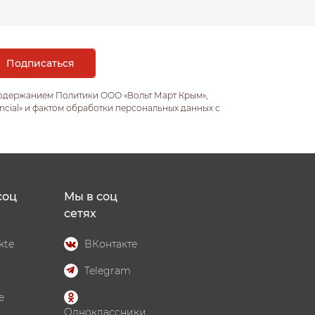
содержанием Политики ООО «Вольт Март Крым»,
ncial» и фактом обработки персональных данных с
соц
Мы в соц
сетях
kte
ВКонтакте
Telegram
e
Одноклассники