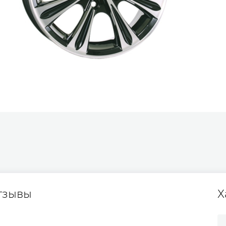
тзывы
Х