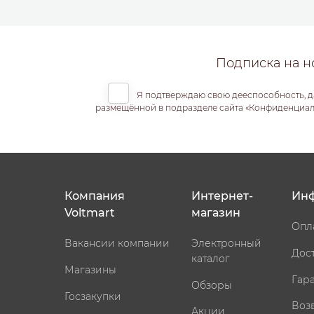
Подписка на н
Я подтверждаю свою дееспособность, д
размещённой в подразделе сайта «Конфиденциальн
Компания
Интернет-
Ин
Voltmart
магазин
Опл
Вакансии компании
Электронный
Дос
каталог
Магазины
Гар
Обзоры
Госзакупки
Воз
Акции