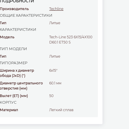
ПОДРОБНОСТИ
Производитель
Techline
ОБЩИЕ ХАРАКТЕРИСТИКИ
Тип
литые
ХАРАКТЕРИСТИКИ
Модель
Tech-Line 523 6X15/4X100
D60.1 ET50 S
ТИП МОДЕЛИ
Тип
литые
ТИПОРАЗМЕР
Ширина х диаметр
6х15"
обода (JxD)
(")
Диаметр центрального
60.1 мм
отверстия
(мм)
Вылет (ET)
(мм)
50
КОРПУС
Материал
легкий сплав