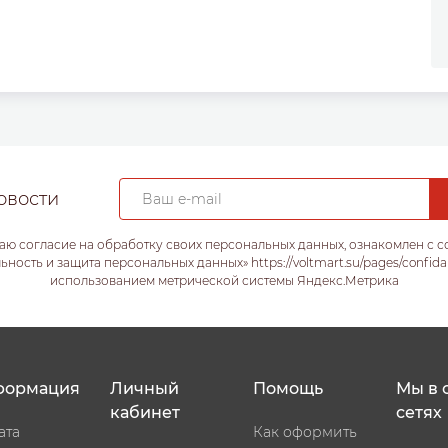
овости
аю согласие на обработку своих персональных данных, ознакомлен с 
ость и защита персональных данных» https://voltmart.su/pages/confida
использованием метрической системы Яндекс.Метрика
формация
Личный
Помощь
Мы в 
кабинет
сетях
ата
Как оформить