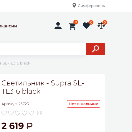
Симферополь
0
0
0
акансии
a SL-TL316 black
Светильник - Supra SL-
TL316 black
Нет в наличии
Артикул:
23723
(0)
2 619