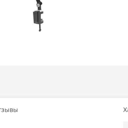
тзывы
Х