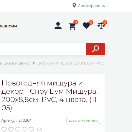
Симферополь
0
0
0
акансии
мишура и декор
Сноу Бум Мишура, 200х8,8см, PVC, 4 цвета, (11-0
Новогодняя мишура и
декор - Сноу Бум Мишура,
200х8,8см, PVC, 4 цвета, (11-
05)
Есть в наличии
Артикул:
270364
(0)