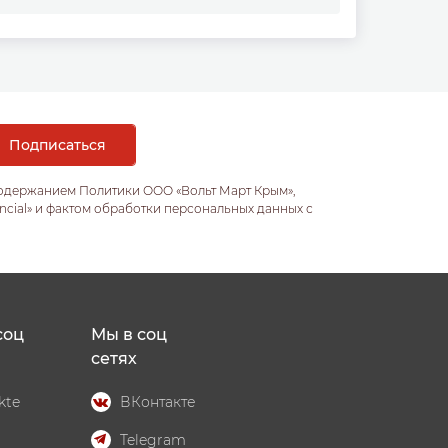
содержанием Политики ООО «Вольт Март Крым»,
ncial» и фактом обработки персональных данных с
соц
Мы в соц
сетях
kte
ВКонтакте
Telegram