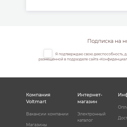
Подписка на н
Я подтверждаю свою дееспособность, д
размещённой в подразделе сайта «Конфиденциальн
Компания
Интернет-
Ин
Voltmart
магазин
Опл
Вакансии компании
Электронный
Дос
каталог
Магазины