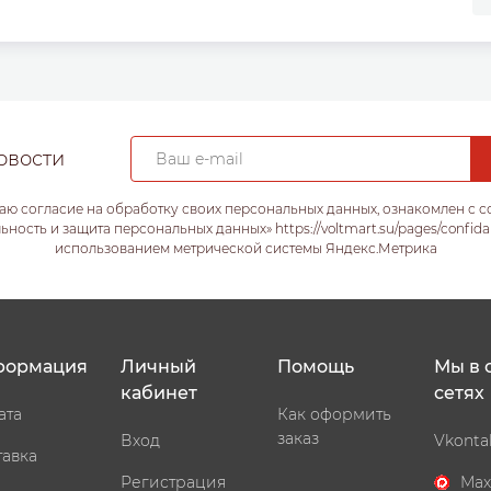
овости
аю согласие на обработку своих персональных данных, ознакомлен с 
ость и защита персональных данных» https://voltmart.su/pages/confida
использованием метрической системы Яндекс.Метрика
формация
Личный
Помощь
Мы в 
кабинет
сетях
ата
Как оформить
заказ
Вход
Vkonta
тавка
Регистрация
Max