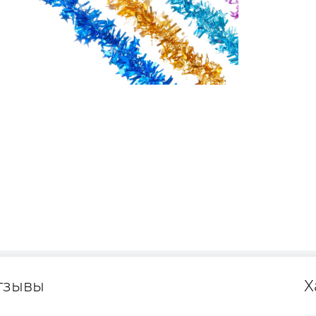
тзывы
Х