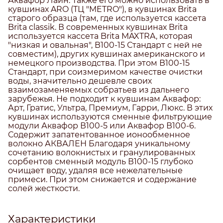
Аквафор Лайн. Также его можно использовать в
кувшинах ARO (ТЦ "METRO"), в кувшинах Brita
старого образца (там, где используется кассета
Brita classik. В современных кувшинах Brita
используется кассета Brita MAXTRA, которая
"низкая и овальная", В100-15 Стандарт с ней не
совместим), других кувшинах американского и
немецкого производства. При этом В100-15
Стандарт, при соизмеримом качестве очистки
воды, значительно дешевле своих
взаимозаменяемых собратьев из дальнего
зарубежья. Не подходит к кувшинам Аквафор:
Арт, Гратис, Ультра, Премиум, Гарри, Люкс. В этих
кувшинах используются сменные фильтрующие
модули Аквафор В100-5 или Аквафор В100-6.
Содержит запатентованное ионообменное
волокно АКВАЛЕН Благодаря уникальному
сочетанию волокнистых и гранулированных
сорбентов сменный модуль В100-15 глубоко
очищает воду, удаляя все нежелательные
примеси. При этом снижается и содержание
солей жесткости.
Характеристики