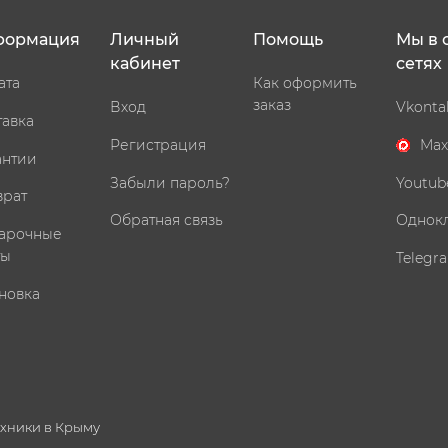
формация
Личный
Помощь
Мы в 
кабинет
сетях
ата
Как оформить
заказ
Вход
Vkonta
тавка
Регистрация
Max
антии
Забыли пароль?
Youtub
врат
Обратная связь
Однок
арочные
ты
Telegr
новка
ехники в Крыму