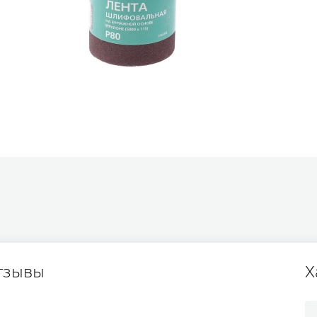
тзывы
Х