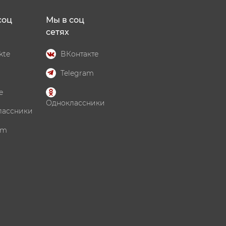
соц
Мы в соц
сетях
kte
ВКонтакте
Telegram
e
Одноклассники
лассники
am