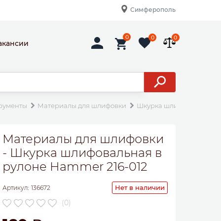
Симферополь
0
0
0
акансии
рументы
Материалы для шлифовки
Шкурка шлифовальная в 
Материалы для шлифовки
- Шкурка шлифовальная в
рулоне Hammer 216-012
Нет в наличии
Артикул:
136672
(0)