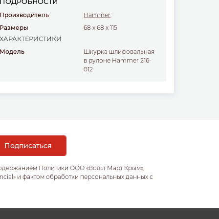
ПОДРОБНОСТИ
Производитель
Hammer
Размеры
68
x
68
x
115
ХАРАКТЕРИСТИКИ
Модель
Шкурка шлифовальная
в рулоне Hammer 216-
012
содержанием Политики ООО «Вольт Март Крым»,
ncial» и фактом обработки персональных данных с