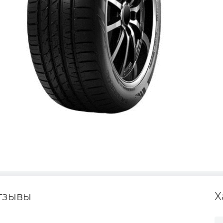
тзывы
Х