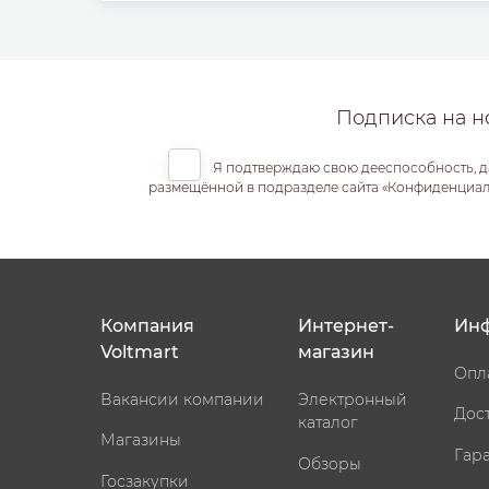
Подписка на н
Я подтверждаю свою дееспособность, д
размещённой в подразделе сайта «Конфиденциальн
Компания
Интернет-
Ин
Voltmart
магазин
Опл
Вакансии компании
Электронный
Дос
каталог
Магазины
Гар
Обзоры
Госзакупки