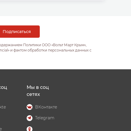
содержанием Политики ООО «Вольт Март Крым»,
ncial» и фактом обработки персональных данных с
соц
Мы в соц
сетях
kte
ВКонтакте
Telegram
e