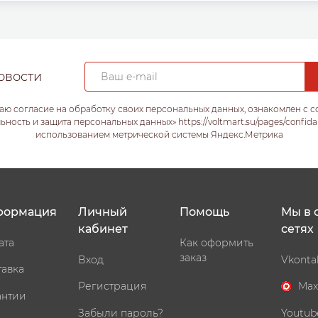
овости
аю согласие на обработку своих персональных данных, ознакомлен с 
ость и защита персональных данных» https://voltmart.su/pages/confida
использованием метрической системы Яндекс.Метрика
формация
Личный
Помощь
Мы в 
кабинет
сетях
ата
Как оформить
заказ
Вход
Vkonta
тавка
Регистрация
Max
антии
Забыли пароль?
Youtub