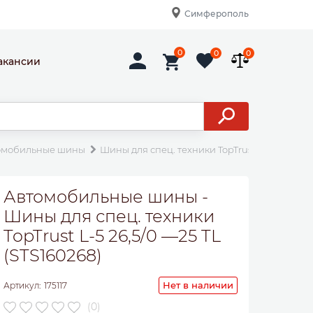
Симферополь
0
0
0
акансии
омобильные шины
Шины для спец. техники TopTrust L-5 26,5/0 —
Автомобильные шины -
Шины для спец. техники
TopTrust L-5 26,5/0 —25 TL
(STS160268)
Нет в наличии
Артикул:
175117
(0)