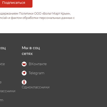
содержанием Политики ООО «Вольт Март Крым»,
ncial» и фактом обработки персональных данных с
соц
Мы в соц
сетях
kte
ВКонтакте
Telegram
e
Одноклассники
лассники
am