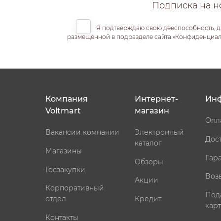
Подписка на н
Я подтверждаю свою дееспособность, д
размещённой в подразделе сайта «Конфиденциальн
Компания
Интернет-
Ин
Voltmart
магазин
Опл
Вакансии компании
Электронный
Дос
каталог
Магазины
Гар
Обзоры
Госзакупки
Воз
Акции
Корпоративный
Под
отдел
Кредит
кар
Контакты