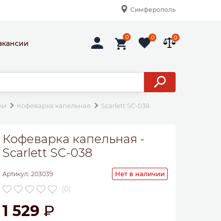
Симферополь
0
0
0
акансии
ки
Кофеварка капельная
Scarlett SC-038
Кофеварка капельная -
Scarlett SC-038
Нет в наличии
Артикул:
203039
(0)
1 529