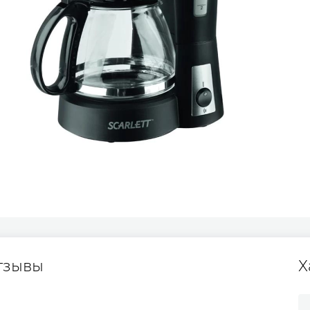
тзывы
Х