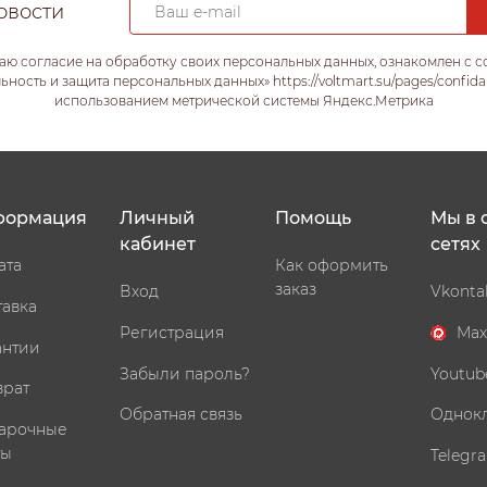
овости
аю согласие на обработку своих персональных данных, ознакомлен с 
ость и защита персональных данных» https://voltmart.su/pages/confida
использованием метрической системы Яндекс.Метрика
формация
Личный
Помощь
Мы в 
кабинет
сетях
ата
Как оформить
заказ
Вход
Vkonta
тавка
Регистрация
Max
антии
Забыли пароль?
Youtub
врат
Обратная связь
Однок
арочные
ты
Telegr