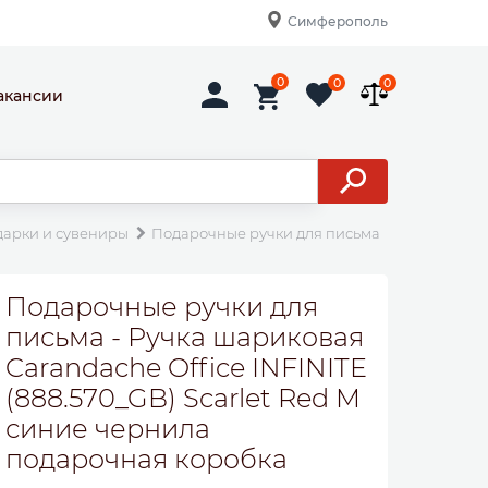
Симферополь
0
0
0
акансии
дарки и сувениры
Подарочные ручки для письма
Ручка шари
Подарочные ручки для
письма - Ручка шариковая
Carandache Office INFINITE
(888.570_GB) Scarlet Red M
синие чернила
подарочная коробка