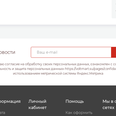
овости
аю согласие на обработку своих персональных данных, ознакомлен с 
ость и защита персональных данных» https://voltmart.su/pages/confida
использованием метрической системы Яндекс.Метрика
формация
Личный
Помощь
Мы в 
кабинет
сетях
ата
Как оформить