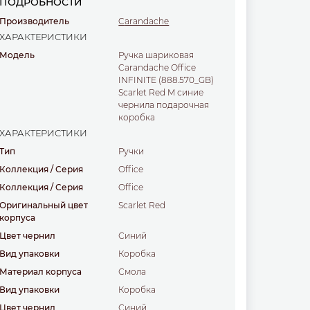
ПОДРОБНОСТИ
Производитель
Carandache
ХАРАКТЕРИСТИКИ
Модель
Ручка шариковая
Carandache Office
INFINITE (888.570_GB)
Scarlet Red M синие
чернила подарочная
коробка
ХАРАКТЕРИСТИКИ
Тип
ручки
Коллекция / Серия
Office
Коллекция / Серия
Office
Оригинальный цвет
Scarlet Red
корпуса
Цвет чернил
синий
Вид упаковки
коробка
Материал корпуса
смола
Вид упаковки
коробка
Цвет чернил
синий