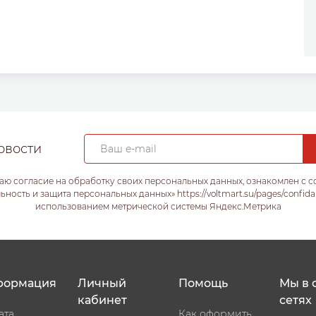
овости
аю согласие на обработку своих персональных данных, ознакомлен с 
ость и защита персональных данных» https://voltmart.su/pages/confida
использованием метрической системы Яндекс.Метрика
формация
Личный
Помощь
Мы в 
кабинет
сетях
ата
Как оформить