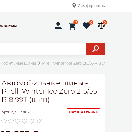
Симферополь
0
0
0
акансии
омобильные шины
Pirelli Winter Ice Zero 215/55 R18 99T (шип)
Автомобильные шины -
Pirelli Winter Ice Zero 215/55
R18 99T (шип)
Нет в наличии
Артикул:
129182
(0)