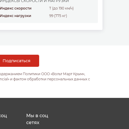
ИНДЕКСЫ СКОРОСТИ И НАГРУЗКИ
Индекс скорости
T (до 190 км/ч)
Индекс нагрузки
99 (775 кг)
содержанием Политики ООО «Вольт Март Крым»,
ncial» и фактом обработки персональных данных с
соц
Мы в соц
сетях