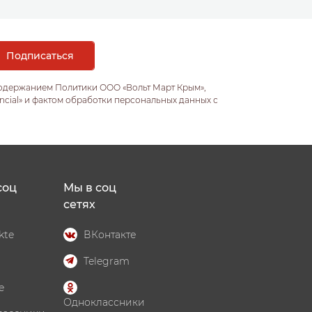
содержанием Политики ООО «Вольт Март Крым»,
ncial» и фактом обработки персональных данных с
соц
Мы в соц
сетях
kte
ВКонтакте
Telegram
e
Одноклассники