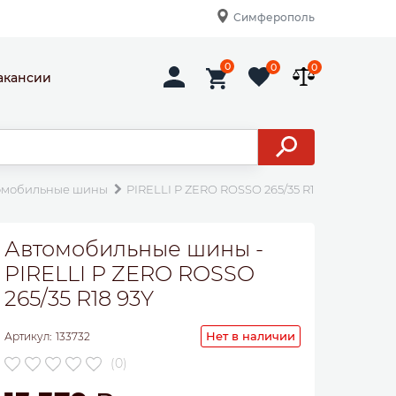
Симферополь
0
0
0
акансии
омобильные шины
PIRELLI P ZERO ROSSO 265/35 R18 93Y
Автомобильные шины -
PIRELLI P ZERO ROSSO
265/35 R18 93Y
Нет в наличии
Артикул:
133732
(0)