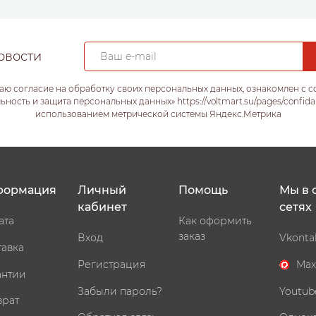
овости
аю согласие на обработку своих персональных данных, ознакомлен с 
ость и защита персональных данных» https://voltmart.su/pages/confida
использованием метрической системы Яндекс.Метрика
формация
Личный
Помощь
Мы в 
кабинет
сетях
ата
Как оформить
заказ
Вход
Vkonta
тавка
Регистрация
Max
антии
Забыли пароль?
Youtub
врат