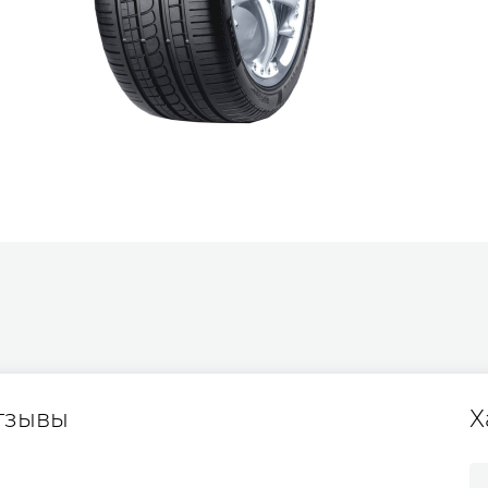
тзывы
Х