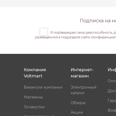
Подписка на н
Я подтверждаю свою дееспособность, д
размещённой в подразделе сайта «Конфиденциальн
Компания
Интернет-
Ин
Voltmart
магазин
Опл
Вакансии компании
Электронный
Дос
каталог
Магазины
Гар
Обзоры
Госзакупки
Воз
Акции