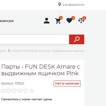
Симферополь
0
0
0
акансии
арты
Парта FUN DESK Amare с выдвижным ящичком Pink
Парты - FUN DESK Amare с
выдвижным ящичком Pink
Нет в наличии
Артикул:
179522
(0)
Свяжитесь с нами насчет цены