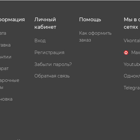
формация
Личный
Помощь
Мы в 
кабинет
сетях
ата
Как оформить
заказ
Вход
Vkonta
тавка
Регистрация
Max
антии
Забыли пароль?
Youtub
врат
Обратная связь
Однок
арочные
ты
Telegr
новка