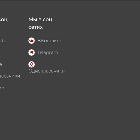
соц
Мы в соц
сетях
kte
ВКонтакте
Telegram
e
Одноклассники
лассники
am