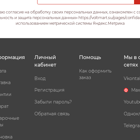
аю согласие на обработку своих персональных данных, ознакомлен с 
ость и защита персональных данных» https://voltmart.su/pages/confida
использованием метрической системы Яндекс.Метрика
формация
Личный
Помощь
Мы в 
кабинет
сетях
ата
Как оформить
заказ
Вход
Vkonta
тавка
Регистрация
Max
антии
Забыли пароль?
Youtub
врат
Обратная связь
Однок
арочные
ты
Telegr
новка