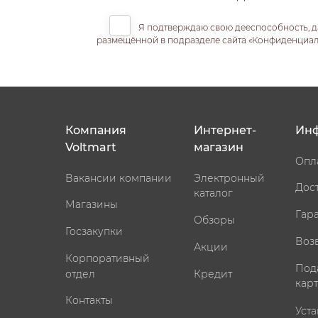
Я подтверждаю свою дееспособность, д
размещённой в подразделе сайта «Конфиденциальн
Компания
Интернет-
Ин
Voltmart
магазин
Опл
Вакансии компании
Электронный
Дос
каталог
Магазины
Гар
Обзоры
Госзакупки
Воз
Акции
Корпоративный
Под
отдел
Кредит
кар
Контакты
Уста