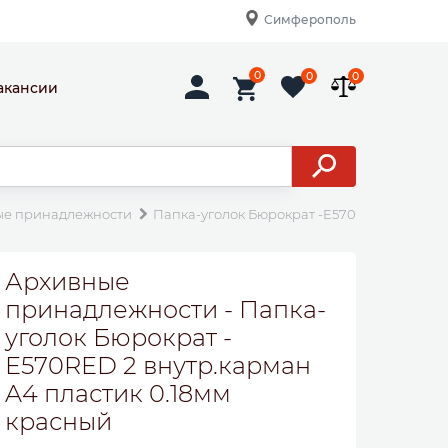
Симферополь
0
0
0
акансии
ые принадлежности
Папка-уголок Бюрократ -E570RED 2 внутр.
Архивные
принадлежности - Папка-
уголок Бюрократ -
E570RED 2 внутр.карман
A4 пластик 0.18мм
красный