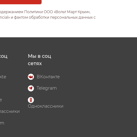
содержанием Политики ООО «Вольт Март Крым»,
ncial» и фактом обработки персональных данных с
соц
Мы в соц
сетях
kte
ВКонтакте
Telegram
e
Одноклассники
лассники
am