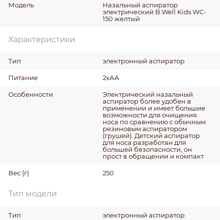
Модель
Назальный аспиратор
электрический B.Well Kids WC-
150 желтый
Характеристики
Тип
электронный аспиратор
Питание
2хАА
Особенности
Электрический назальный
аспиратор более удобен в
применении и имеет большие
возможности для очищения
носа по сравнению с обычным
резиновым аспиратором
(грушей). Детский аспиратор
для носа разработан для
большей безопасности, он
прост в обращении и компакт
Вес
(г)
250
Тип модели
Тип
электронный аспиратор