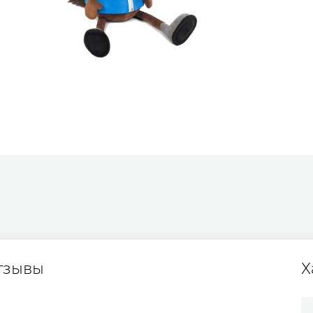
тзывы
Х