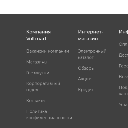
Компания
Интернет-
Ин
Voltmart
магазин
Опл
Вакансии компании
Электронный
Дос
каталог
Магазины
Гар
Обзоры
Госзакупки
Воз
Акции
Корпоративный
Под
отдел
Кредит
кар
Контакты
Уста
Политика
конфиденциальности