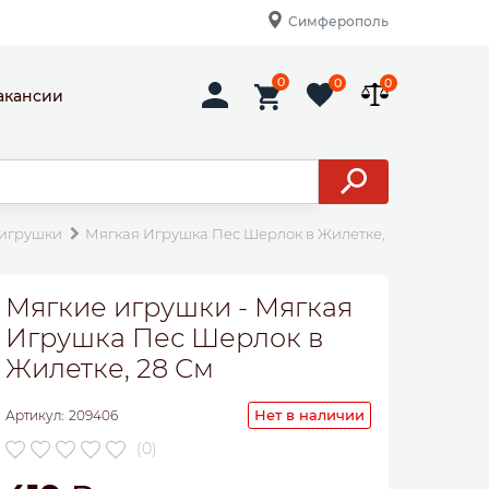
Симферополь
0
0
0
акансии
 игрушки
Мягкая Игрушка Пес Шерлок в Жилетке, 28 См
Мягкие игрушки - Мягкая
Игрушка Пес Шерлок в
Жилетке, 28 См
Нет в наличии
Артикул:
209406
(0)