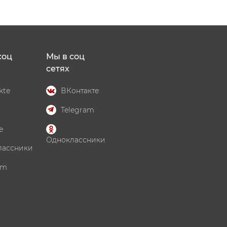
соц
Мы в соц
сетях
kte
ВКонтакте
Telegram
e
Одноклассники
лассники
am