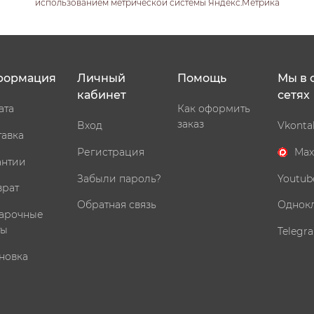
использованием метрической системы Яндекс.Метрика
формация
Личный
Помощь
Мы в 
кабинет
сетях
ата
Как оформить
заказ
Вход
Vkonta
тавка
Регистрация
Max
антии
Забыли пароль?
Youtub
врат
Обратная связь
Однок
арочные
ты
Telegr
новка