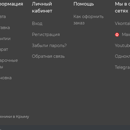
формация
Личный
Помощь
Мы в 
кабинет
сетях
ата
Как оформить
заказ
Вход
Vkonta
тавка
Регистрация
Max
антии
Забыли пароль?
Youtub
врат
Обратная связь
Однок
арочные
ты
Telegr
новка
ехники в Крыму