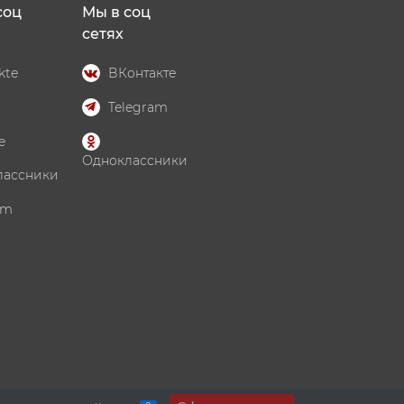
соц
Мы в соц
сетях
kte
ВКонтакте
Telegram
e
Одноклассники
лассники
am