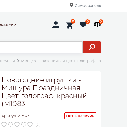
Симферополь
0
0
0
акансии
игрушки
Мишура Праздничная Цвет: голограф. красный (М1083
Новогодние игрушки -
Мишура Праздничная
Цвет: голограф. красный
(М1083)
Нет в наличии
Артикул:
205143
(0)