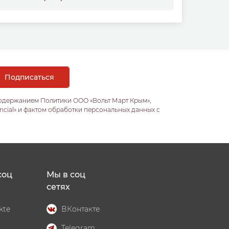
содержанием Политики ООО «Вольт Март Крым»,
ncial» и фактом обработки персональных данных с
соц
Мы в соц
сетях
kte
ВКонтакте
Telegram