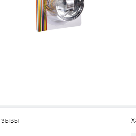
тзывы
Х