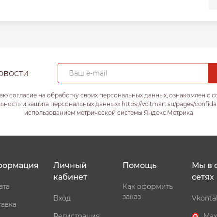
овости
аю согласие на обработку своих персональных данных, ознакомлен с 
ость и защита персональных данных» https://voltmart.su/pages/confida
использованием метрической системы Яндекс.Метрика
формация
Личный
Помощь
Мы в 
кабинет
сетях
ата
Как оформить
заказ
Вход
Vkonta
тавка
Регистрация
Max