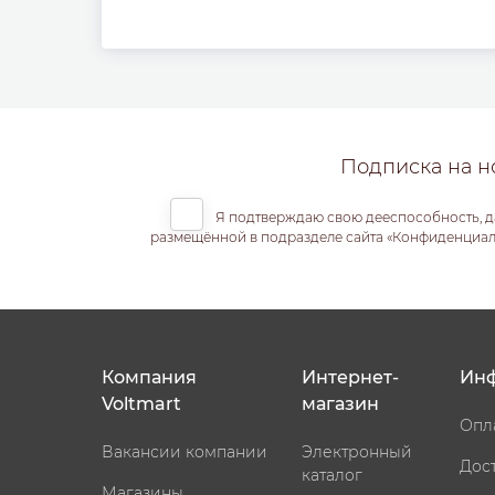
Подписка на н
Я подтверждаю свою дееспособность, д
размещённой в подразделе сайта «Конфиденциальн
Компания
Интернет-
Ин
Voltmart
магазин
Опл
Вакансии компании
Электронный
Дос
каталог
Магазины