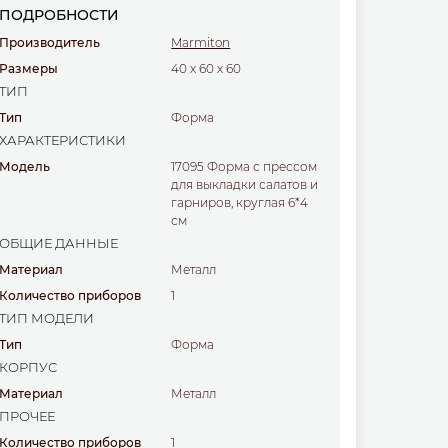
ПОДРОБНОСТИ
Производитель
Marmiton
Размеры
40
x
60
x
60
ТИП
Тип
форма
ХАРАКТЕРИСТИКИ
Модель
17095 Форма с прессом
для выкладки салатов и
гарниров, круглая 6*4
см
ОБЩИЕ ДАННЫЕ
Материал
металл
Количество приборов
1
ТИП МОДЕЛИ
Тип
форма
КОРПУС
Материал
металл
ПРОЧЕЕ
Количество приборов
1