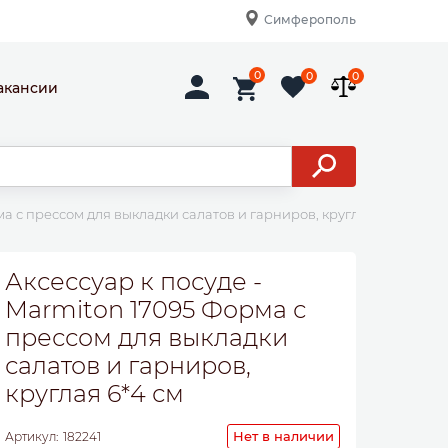
Симферополь
0
0
0
акансии
а с прессом для выкладки салатов и гарниров, круглая 6*4 см
Аксессуар к посуде -
Marmiton 17095 Форма с
прессом для выкладки
салатов и гарниров,
круглая 6*4 см
Нет в наличии
Артикул:
182241