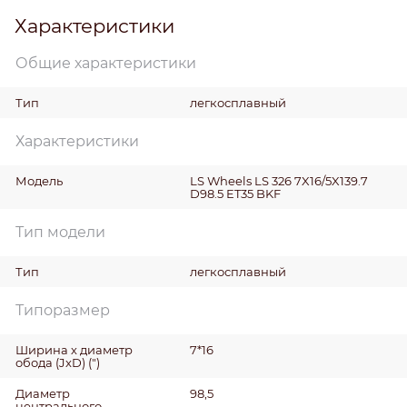
Характеристики
Общие характеристики
Тип
легкосплавный
Характеристики
Модель
LS Wheels LS 326 7X16/5X139.7
D98.5 ET35 BKF
Тип модели
Тип
легкосплавный
Типоразмер
Ширина х диаметр
7*16
обода (JxD)
(")
Диаметр
98,5
центрального