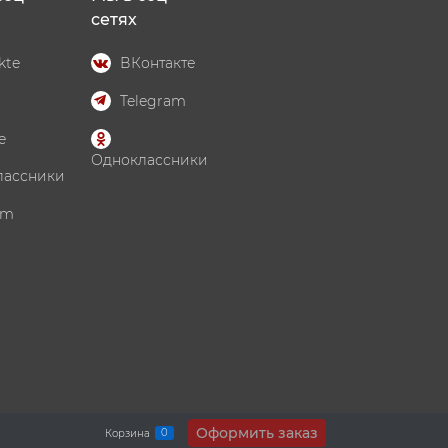
сетях
kte
ВКонтакте
Telegram
e
Одноклассники
лассники
am
Оформить заказ
0
Корзина