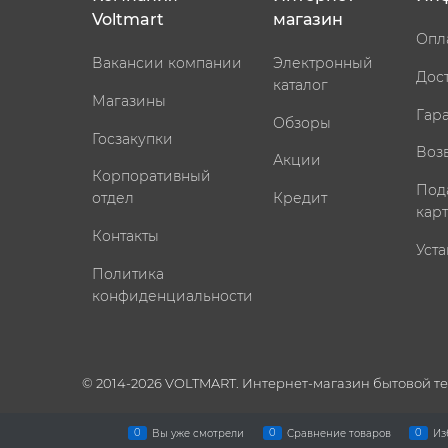
Voltmart
магазин
Опл
Вакансии компании
Электронный
Дос
каталог
Магазины
Гар
Обзоры
Госзакупки
Воз
Акции
Корпоративный
Под
отдел
Кредит
кар
Контакты
Уста
Политика
конфиденциальности
© 2014-2026 VOLTMART. Интернет-магазин бытовой т
0
0
0
Вы уже смотрели
Сравнение товаров
Из