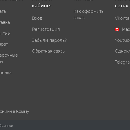
кабинет
сетях
ата
Как оформить
заказ
Вход
Vkonta
тавка
Регистрация
Max
антии
Забыли пароль?
Youtub
врат
Обратная связь
Однок
арочные
ты
Telegr
новка
ехники в Крыму
бранное