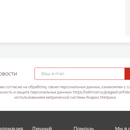
овости
аю согласие на обработку своих персональных данных, ознакомлен с 
ость и защита персональных данных» https://voltmart.su/pages/confida
использованием метрической системы Яндекс.Метрика
формация
Личный
Помощь
Мы в 