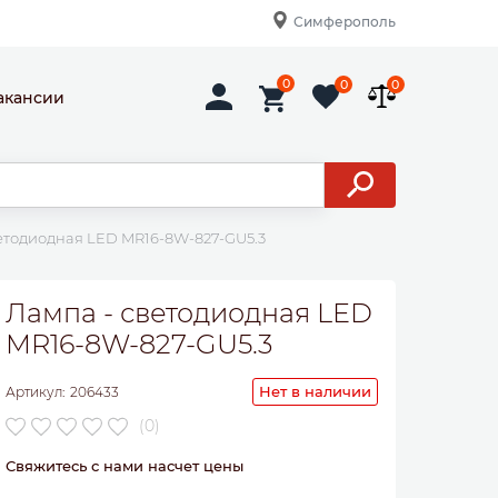
Симферополь
0
0
0
акансии
етодиодная LED MR16-8W-827-GU5.3
Лампа - светодиодная LED
MR16-8W-827-GU5.3
Нет в наличии
Артикул:
206433
(0)
Свяжитесь с нами насчет цены