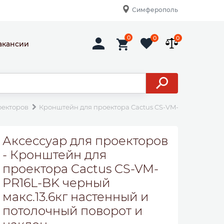
Симферополь
0
0
0
акансии
оекторов
Кронштейн для проектора Cactus CS-VM-PR16L-BK чер
Аксессуар для проекторов
- Кронштейн для
проектора Cactus CS-VM-
PR16L-BK черный
макс.13.6кг настенный и
потолочный поворот и