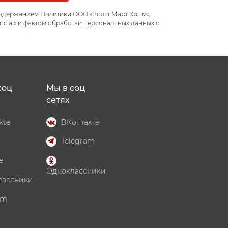
содержанием Политики ООО «Вольт Март Крым»,
ncial» и фактом обработки персональных данных с
соц
Мы в соц
сетях
kte
ВКонтакте
Telegram
e
Одноклассники
лассники
am