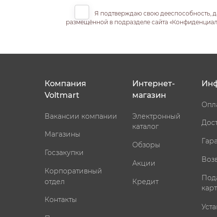
Я подтверждаю свою дееспособность, д
размещённой в подразделе сайта «Конфиденциальн
Компания
Интернет-
Ин
Voltmart
магазин
Опл
Вакансии компании
Электронный
Дос
каталог
Магазины
Гар
Обзоры
Госзакупки
Воз
Акции
Корпоративный
Под
отдел
Кредит
кар
Контакты
Уста