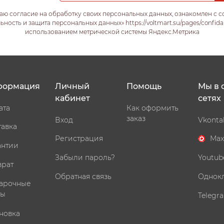
аю согласие на обработку своих персональных данных, ознакомлен с 
ость и защита персональных данных» https://voltmart.su/pages/confida
использованием метрической системы Яндекс.Метрика
формация
Личный
Помощь
Мы в 
кабинет
сетях
ата
Как оформить
заказ
Вход
Vkonta
тавка
Регистрация
Max
антии
Забыли пароль?
Youtub
врат
Обратная связь
Однок
арочные
ты
Telegr
новка