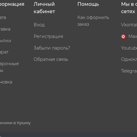
формация
Личный
Помощь
Мы в 
кабинет
сетях
ата
Как оформить
заказ
Вход
Vkonta
тавка
Регистрация
Max
антии
Забыли пароль?
Youtub
врат
Обратная связь
Однок
арочные
ты
Telegr
новка
ехники в Крыму