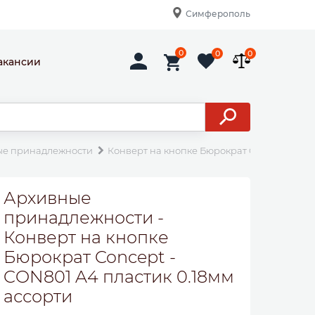
Симферополь
0
0
0
акансии
ые принадлежности
Конверт на кнопке Бюрократ Concept -CON8
Архивные
принадлежности -
Конверт на кнопке
Бюрократ Concept -
CON801 A4 пластик 0.18мм
ассорти