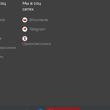
соц
Мы в соц
сетях
kte
ВКонтакте
Telegram
e
Одноклассники
лассники
am