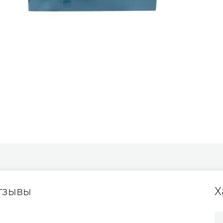
тзывы
Х