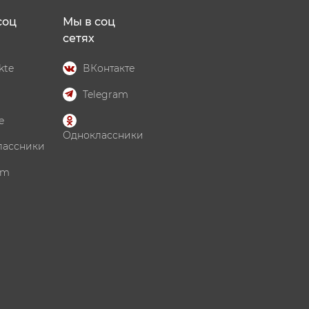
соц
Мы в соц
сетях
kte
ВКонтакте
Telegram
e
Одноклассники
лассники
am