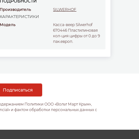
ПОДРОБНОСТИ
Производитель
SILWERHOF
ХАРАКТЕРИСТИКИ
Модель
Касса-веер Silwerhof
670446 Пластилиновая
кол-ция цифры от 0 до 9
пак.европ.
содержанием Политики ООО «Вольт Март Крым»,
ncial» и фактом обработки персональных данных с