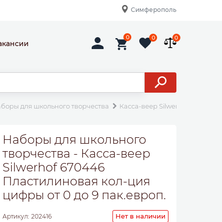
Симферополь
0
0
0
акансии
боры для школьного творчества
Касса-веер Silwerhof 670446 
Наборы для школьного
творчества - Касса-веер
Silwerhof 670446
Пластилиновая кол-ция
цифры от 0 до 9 пак.европ.
Нет в наличии
Артикул:
202416