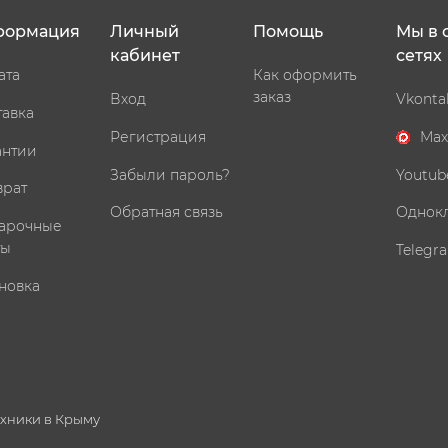
формация
Личный
Помощь
Мы в 
кабинет
сетях
ата
Как оформить
заказ
Вход
Vkonta
тавка
Регистрация
Max
антии
Забыли пароль?
Youtub
врат
Обратная связь
Однок
арочные
ты
Telegr
новка
ехники в Крыму