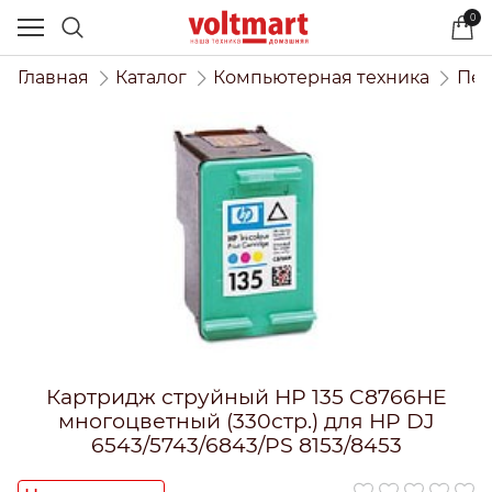
0
Главная
Каталог
Компьютерная техника
Печ
Картридж струйный HP 135 C8766HE
многоцветный (330стр.) для HP DJ
6543/5743/6843/PS 8153/8453