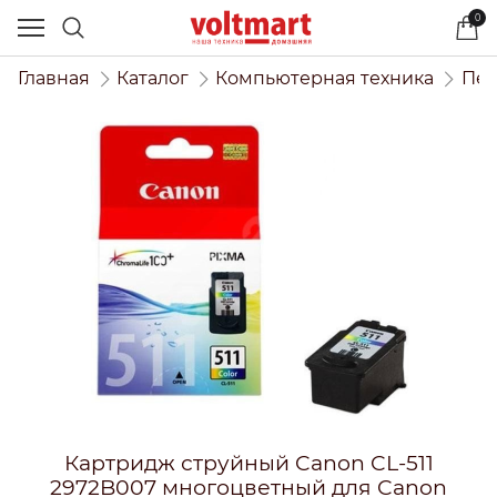
0
Главная
Каталог
Компьютерная техника
Печ
Картридж струйный Canon CL-511
2972B007 многоцветный для Canon