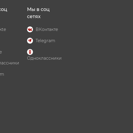
соц
Мы в соц
сетях
kte
ВКонтакте
Telegram
e
Одноклассники
лассники
am