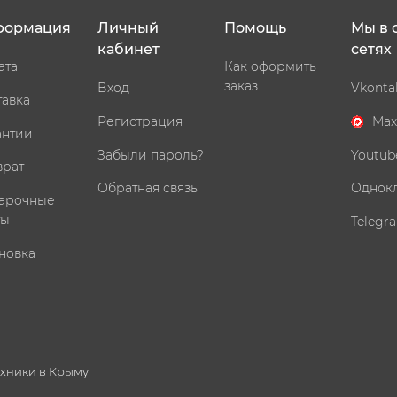
формация
Личный
Помощь
Мы в 
кабинет
сетях
ата
Как оформить
заказ
Вход
Vkonta
тавка
Регистрация
Max
антии
Забыли пароль?
Youtub
врат
Обратная связь
Однок
арочные
ты
Telegr
новка
ехники в Крыму