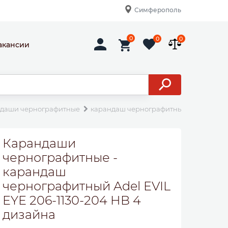
Симферополь
0
0
0
акансии
даши чернографитные
карандаш чернографитный Adel EVIL EY
Карандаши
чернографитные -
карандаш
чернографитный Adel EVIL
EYE 206-1130-204 HB 4
дизайна