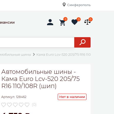
Симферополь
0
0
0
акансии
омобильные шины
Кама Euro Lcv-520 205/75 R16 110/108R (шип)
Автомобильные шины -
Кама Euro Lcv-520 205/75
R16 110/108R (шип)
Нет в наличии
Артикул:
128462
(0)