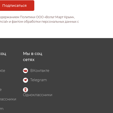
содержанием Политики ООО «Вольт Март Крым»,
ncial» и фактом обработки персональных данных с
соц
Мы в соц
сетях
kte
ВКонтакте
Telegram
e
Одноклассники
лассники
am