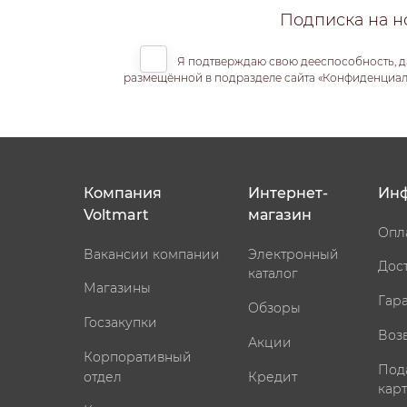
Подписка на н
Я подтверждаю свою дееспособность, д
размещённой в подразделе сайта «Конфиденциальн
Компания
Интернет-
Ин
Voltmart
магазин
Опл
Вакансии компании
Электронный
Дос
каталог
Магазины
Гар
Обзоры
Госзакупки
Воз
Акции
Корпоративный
Под
отдел
Кредит
кар