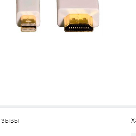
тзывы
Х