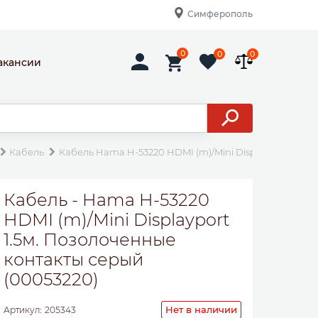
Симферополь
0
0
0
акансии
Кабель
Кабель Hama H-53220 HDMI (m)/Mini Displayport 1.5м.
Кабель - Hama H-53220
HDMI (m)/Mini Displayport
1.5м. Позолоченные
контакты серый
(00053220)
Нет в наличии
Артикул:
205343