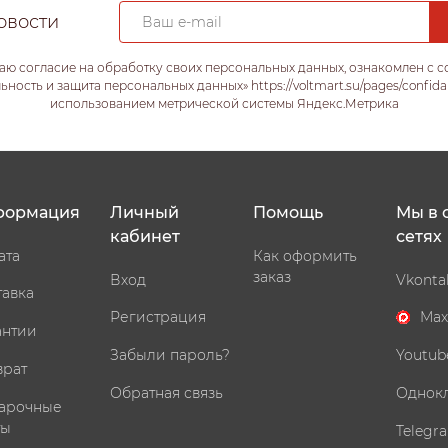
овости
аю согласие на обработку своих персональных данных, ознакомлен с 
ость и защита персональных данных» https://voltmart.su/pages/confida
использованием метрической системы Яндекс.Метрика
формация
Личный
Помощь
Мы в 
кабинет
сетях
ата
Как оформить
заказ
Вход
Vkonta
тавка
Регистрация
Max
антии
Забыли пароль?
Youtub
врат
Обратная связь
Однок
арочные
ты
Telegr