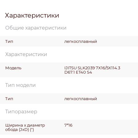
Характеристики
Общие характеристики
Тип
легкосплавный
Характеристики
Модель
IJITSU SLK2039 7X16/5X114.3
D67.1 ET40 S4
Тип модели
Тип
легкосплавный
Типоразмер
Ширина х диаметр
7*16
обода (JxD)
(")