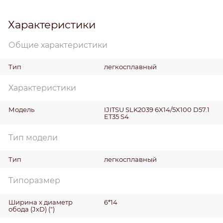
Характеристики
Общие характеристики
Тип
легкосплавный
Характеристики
Модель
IJITSU SLK2039 6X14/5X100 D57.1
ET35 S4
Тип модели
Тип
легкосплавный
Типоразмер
Ширина х диаметр
6*14
обода (JxD)
(")