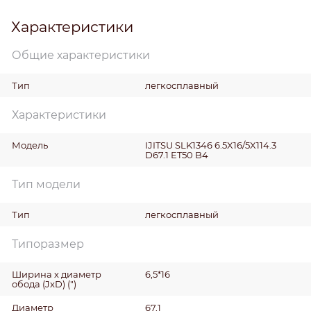
Характеристики
Общие характеристики
Тип
легкосплавный
Характеристики
Модель
IJITSU SLK1346 6.5X16/5X114.3
D67.1 ET50 B4
Тип модели
Тип
легкосплавный
Типоразмер
Ширина х диаметр
6,5*16
обода (JxD)
(")
Диаметр
67,1