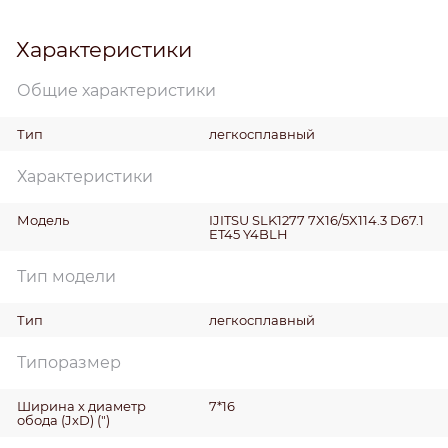
Характеристики
Общие характеристики
Тип
легкосплавный
Характеристики
Модель
IJITSU SLK1277 7X16/5X114.3 D67.1
ET45 Y4BLH
Тип модели
Тип
легкосплавный
Типоразмер
Ширина х диаметр
7*16
обода (JxD)
(")