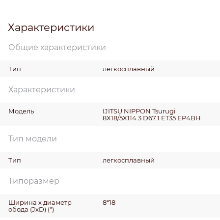
Характеристики
Общие характеристики
Тип
легкосплавный
Характеристики
Модель
IJITSU NIPPON Tsurugi
8X18/5X114.3 D67.1 ET35 EP4BH
Тип модели
Тип
легкосплавный
Типоразмер
Ширина х диаметр
8*18
обода (JxD)
(")