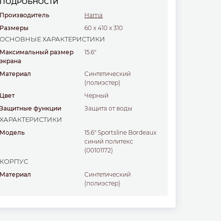
ПОДРОБНОСТИ
Производитель
Hama
Размеры
60
x
410
x
310
ОСНОВНЫЕ ХАРАКТЕРИСТИКИ
Максимальный размер
15.6"
экрана
Материал
синтетический
(полиэстер)
Цвет
черный
Защитные функции
защита от воды
ХАРАКТЕРИСТИКИ
Модель
15.6" Sportsline Bordeaux
синий политекс
(00101172)
КОРПУС
Материал
синтетический
(полиэстер)