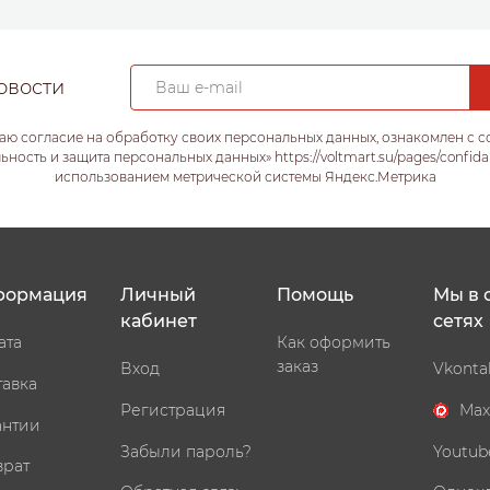
овости
аю согласие на обработку своих персональных данных, ознакомлен с 
ость и защита персональных данных» https://voltmart.su/pages/confida
использованием метрической системы Яндекс.Метрика
формация
Личный
Помощь
Мы в 
кабинет
сетях
ата
Как оформить
заказ
Вход
Vkonta
тавка
Регистрация
Max
антии
Забыли пароль?
Youtub
врат