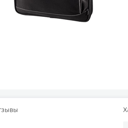
тзывы
Х