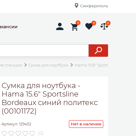
Симферополь
0
0
0
акансии
ие станции
Сумка для ноутбука
Hama 15.6" Sportsline Bordeau
Сумка для ноутбука -
Hama 15.6" Sportsline
Bordeaux синий политекс
(00101172)
Нет в наличии
Артикул:
129452
(0)