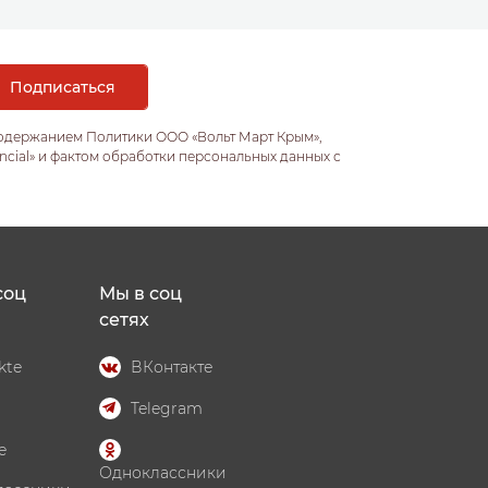
содержанием Политики ООО «Вольт Март Крым»,
ncial» и фактом обработки персональных данных с
соц
Мы в соц
сетях
kte
ВКонтакте
Telegram
e
Одноклассники