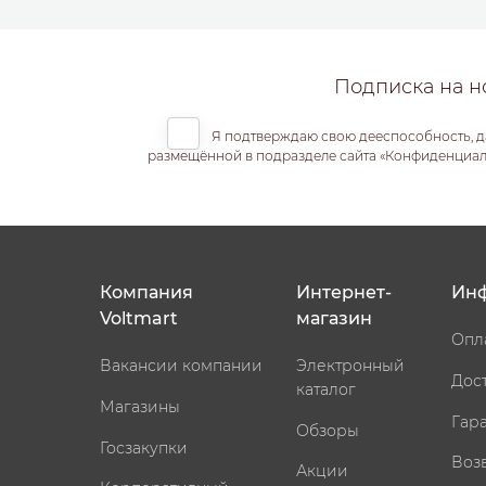
Подписка на н
Я подтверждаю свою дееспособность, д
размещённой в подразделе сайта «Конфиденциальн
Компания
Интернет-
Ин
Voltmart
магазин
Опл
Вакансии компании
Электронный
Дос
каталог
Магазины
Гар
Обзоры
Госзакупки
Воз
Акции