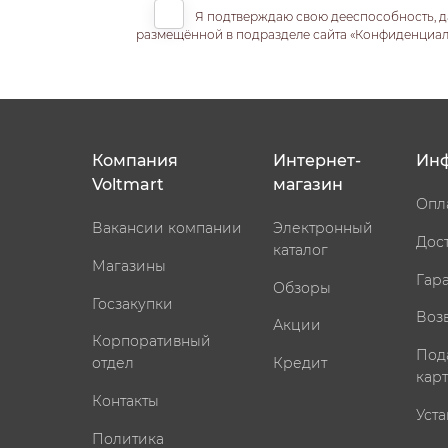
Я подтверждаю свою дееспособность, д
размещённой в подразделе сайта «Конфиденциальн
Компания
Интернет-
Ин
Voltmart
магазин
Опл
Вакансии компании
Электронный
Дос
каталог
Магазины
Гар
Обзоры
Госзакупки
Воз
Акции
Корпоративный
Под
отдел
Кредит
кар
Контакты
Уста
Политика