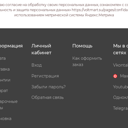
аю согласие на обработку своих персональных данных, ознакомлен с 
ость и защита персональных данных» https://voltmart.su/pages/confida
использованием метрической системы Яндекс.Метрика
формация
Личный
Помощь
Мы в 
кабинет
сетях
ата
Как оформить
заказ
Вход
Vkonta
тавка
Регистрация
Max
антии
Забыли пароль?
Youtub
врат
Обратная связь
Однок
арочные
ты
Telegr
новка