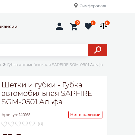
Симферополь
0
0
0
акансии
и
Губка автомобильная SAPFIRE SGM-0501 Альфа
Щетки и губки - Губка
автомобильная SAPFIRE
SGM-0501 Альфа
Нет в наличии
Артикул:
140165
(0)