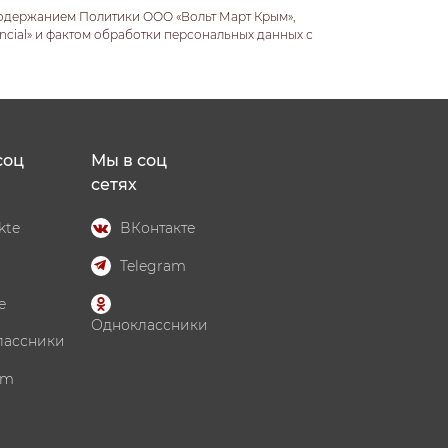
содержанием Политики ООО «Вольт Март Крым»,
ncial» и фактом обработки персональных данных с
соц
Мы в соц
сетях
kte
ВКонтакте
Telegram
e
Одноклассники
лассники
am