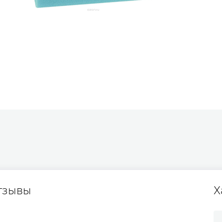
тзывы
Х