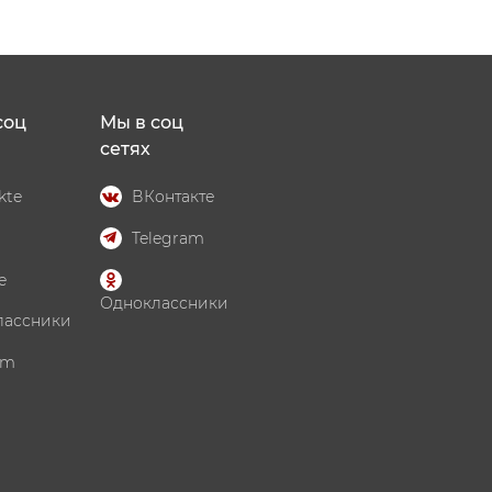
соц
Мы в соц
сетях
kte
ВКонтакте
Telegram
e
Одноклассники
лассники
am