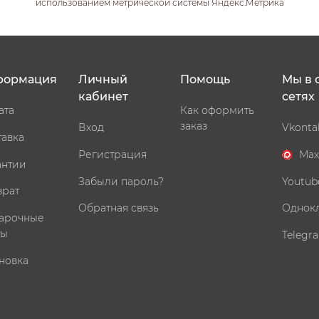
использованием метрической системы Яндекс.Метрика
формация
Личный
Помощь
Мы в 
кабинет
сетях
ата
Как оформить
заказ
Вход
Vkonta
тавка
Регистрация
Max
антии
Забыли пароль?
Youtub
врат
Обратная связь
Однок
арочные
ты
Telegr
новка