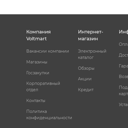
Компания
Интернет-
Ин
Voltmart
магазин
Опл
Вакансии компании
Электронный
Дос
каталог
Магазины
Гар
Обзоры
Госзакупки
Воз
Акции
Корпоративный
Под
отдел
Кредит
кар
Контакты
Уста
Политика
конфиденциальности