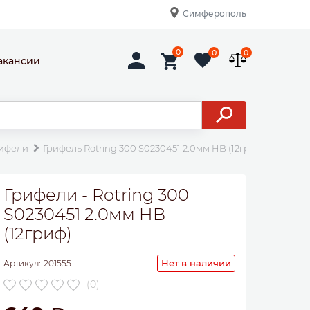
Симферополь
0
0
0
акансии
ифели
Грифель Rotring 300 S0230451 2.0мм HB (12гриф)
Грифели - Rotring 300
S0230451 2.0мм HB
(12гриф)
Нет в наличии
Артикул:
201555
(0)