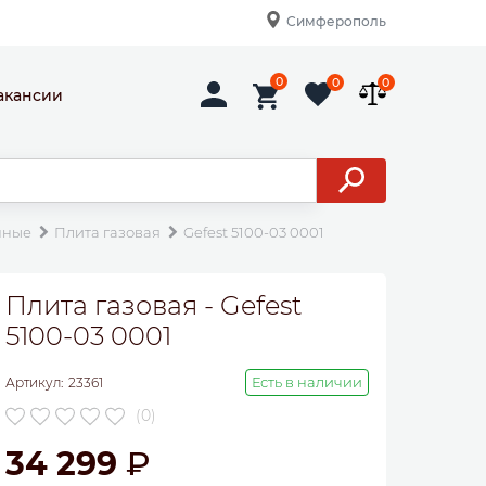
Симферополь
0
0
0
акансии
нные
Плита газовая
Gefest 5100-03 0001
Плита газовая - Gefest
5100-03 0001
Есть в наличии
Артикул:
23361
(0)
34 299