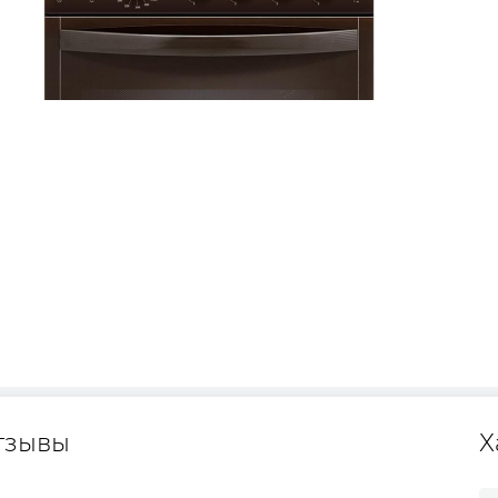
тзывы
Х