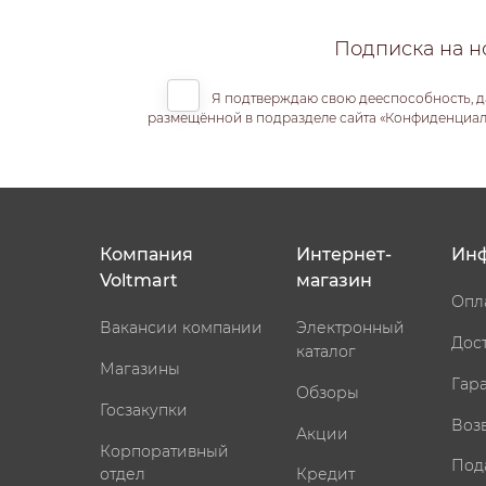
Подписка на н
Я подтверждаю свою дееспособность, д
размещённой в подразделе сайта «Конфиденциальн
Компания
Интернет-
Ин
Voltmart
магазин
Опл
Вакансии компании
Электронный
Дос
каталог
Магазины
Гар
Обзоры
Госзакупки
Воз
Акции
Корпоративный
Под
отдел
Кредит