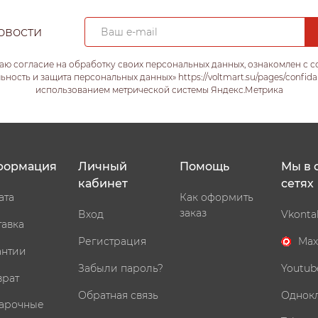
овости
аю согласие на обработку своих персональных данных, ознакомлен с 
ость и защита персональных данных» https://voltmart.su/pages/confida
использованием метрической системы Яндекс.Метрика
формация
Личный
Помощь
Мы в 
кабинет
сетях
ата
Как оформить
заказ
Вход
Vkonta
тавка
Регистрация
Max
антии
Забыли пароль?
Youtub
врат
Обратная связь
Однок
арочные