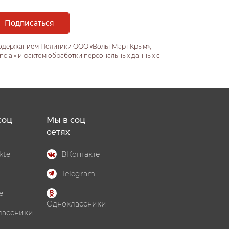
содержанием Политики ООО «Вольт Март Крым»,
ncial» и фактом обработки персональных данных с
соц
Мы в соц
сетях
kte
ВКонтакте
Telegram
e
Одноклассники
лассники