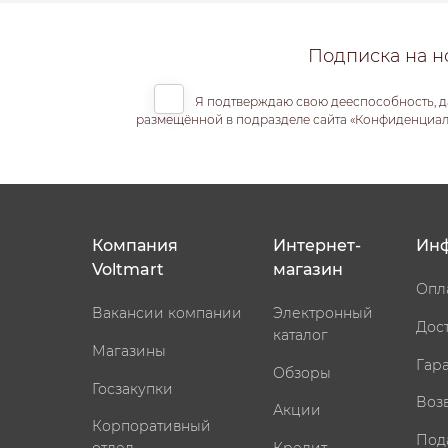
Подписка на н
Я подтверждаю свою дееспособность, д
размещённой в подразделе сайта «Конфиденциальн
Компания
Интернет-
Ин
Voltmart
магазин
Опл
Вакансии компании
Электронный
Дос
каталог
Магазины
Гар
Обзоры
Госзакупки
Воз
Акции
Корпоративный
Под