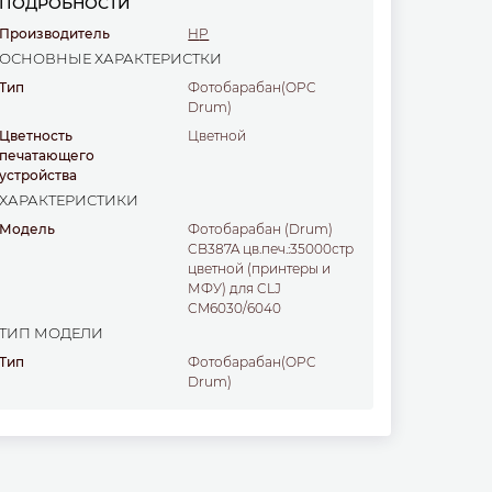
ПОДРОБНОСТИ
Производитель
HP
ОСНОВНЫЕ ХАРАКТЕРИСТКИ
Тип
Фотобарабан(OPC
Drum)
Цветность
цветной
печатающего
устройства
ХАРАКТЕРИСТИКИ
Модель
Фотобарабан (Drum)
CB387A цв.печ.:35000стр
цветной (принтеры и
МФУ) для CLJ
CM6030/6040
ТИП МОДЕЛИ
Тип
Фотобарабан(OPC
Drum)