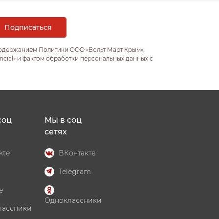
содержанием Политики ООО «Вольт Март Крым»,
ncial» и фактом обработки персональных данных с
соц
Мы в соц
сетях
kte
ВКонтакте
Telegram
e
Одноклассники
лассники