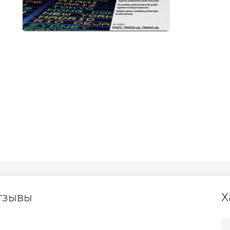
тзывы
Х