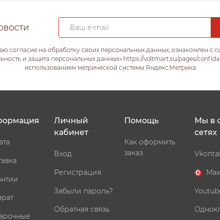
овости
аю согласие на обработку своих персональных данных, ознакомлен с 
ость и защита персональных данных» https://voltmart.su/pages/confida
использованием метрической системы Яндекс.Метрика
формация
Личный
Помощь
Мы в 
кабинет
сетях
ата
Как оформить
заказ
Вход
Vkonta
тавка
Регистрация
Max
антии
Забыли пароль?
Youtub
врат
Обратная связь
Однок
арочные