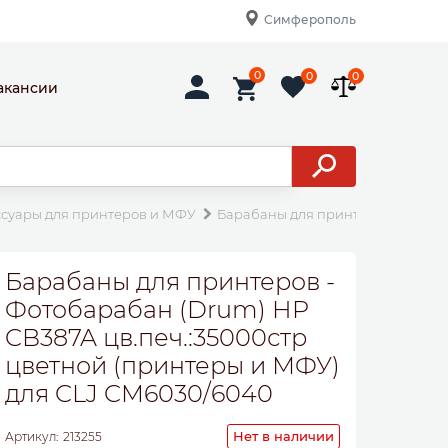
Симферополь
0
0
0
акансии
ссуары для принтеров и МФУ
Барабаны для принтеров
Фото
Барабаны для принтеров -
Фотобарабан (Drum) HP
CB387A цв.печ.:35000стр
цветной (принтеры и МФУ)
для CLJ CM6030/6040
Нет в наличии
Артикул:
213255