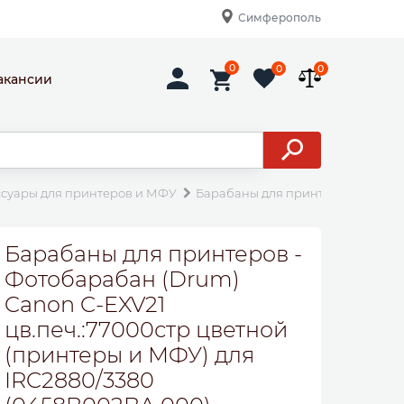
Симферополь
0
0
0
акансии
ссуары для принтеров и МФУ
Барабаны для принтеров
Фото
Барабаны для принтеров -
Фотобарабан (Drum)
Canon C-EXV21
цв.печ.:77000стр цветной
(принтеры и МФУ) для
IRC2880/3380