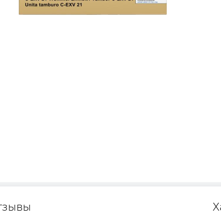
тзывы
Х