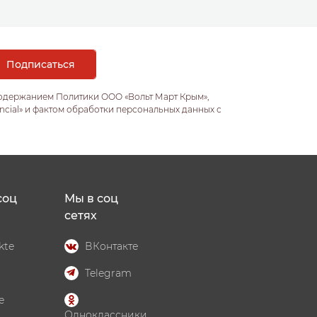
содержанием Политики ООО «Вольт Март Крым»,
ncial» и фактом обработки персональных данных с
соц
Мы в соц
сетях
kte
ВКонтакте
Telegram
e
Одноклассники