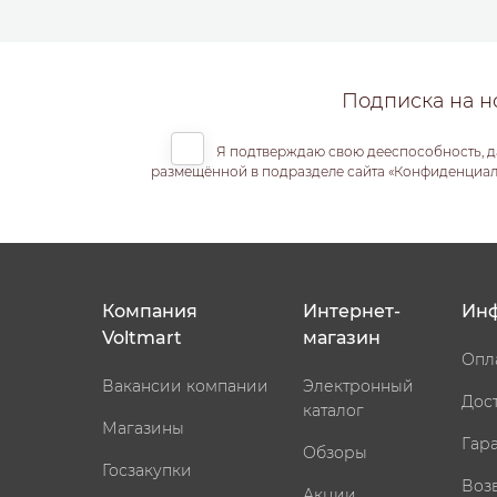
Подписка на н
Я подтверждаю свою дееспособность, д
размещённой в подразделе сайта «Конфиденциальн
Компания
Интернет-
Ин
Voltmart
магазин
Опл
Вакансии компании
Электронный
Дос
каталог
Магазины
Гар
Обзоры
Госзакупки
Воз
Акции