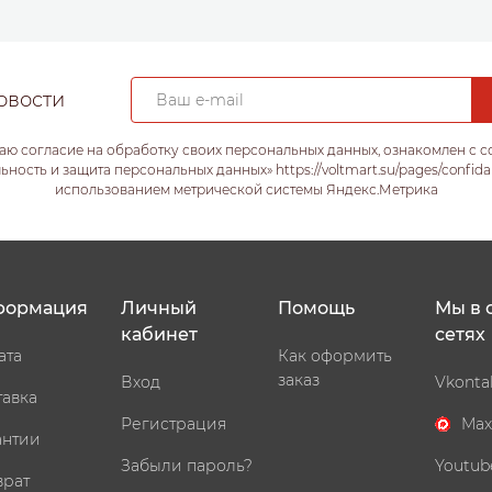
овости
аю согласие на обработку своих персональных данных, ознакомлен с 
ость и защита персональных данных» https://voltmart.su/pages/confida
использованием метрической системы Яндекс.Метрика
формация
Личный
Помощь
Мы в 
кабинет
сетях
ата
Как оформить
заказ
Вход
Vkonta
тавка
Регистрация
Max
антии
Забыли пароль?
Youtub
врат