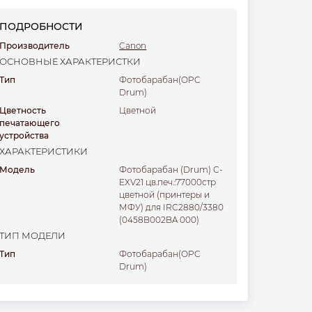
ПОДРОБНОСТИ
Производитель
Canon
ОСНОВНЫЕ ХАРАКТЕРИСТКИ
Тип
Фотобарабан(OPC
Drum)
Цветность
цветной
печатающего
устройства
ХАРАКТЕРИСТИКИ
Модель
Фотобарабан (Drum) C-
EXV21 цв.печ.:77000стр
цветной (принтеры и
МФУ) для IRC2880/3380
(0458B002BA 000)
ТИП МОДЕЛИ
Тип
Фотобарабан(OPC
Drum)