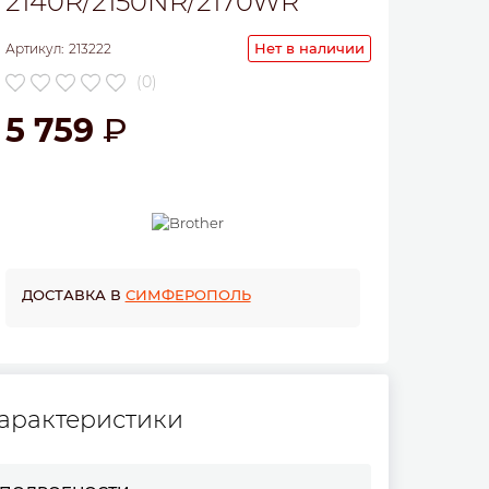
2140R/2150NR/2170WR
Нет в наличии
Артикул:
213222
(0)
5 759
ДОСТАВКА В
СИМФЕРОПОЛЬ
арактеристики