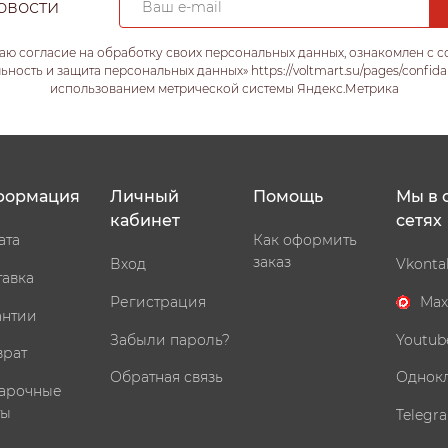
овости
аю согласие на обработку своих персональных данных, ознакомлен с 
ость и защита персональных данных» https://voltmart.su/pages/confida
использованием метрической системы Яндекс.Метрика
формация
Личный
Помощь
Мы в 
кабинет
сетях
ата
Как оформить
заказ
Вход
Vkonta
тавка
Регистрация
Max
антии
Забыли пароль?
Youtub
врат
Обратная связь
Однок
арочные
ты
Telegr