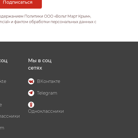
содержанием Политики ООО «Вольт Март Крым»,
ncial» и фактом обработки персональных данных с
соц
Мы в соц
сетях
kte
ВКонтакте
Telegram
e
Одноклассники
лассники
am