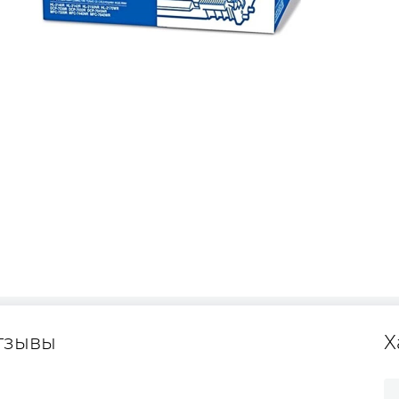
тзывы
Х