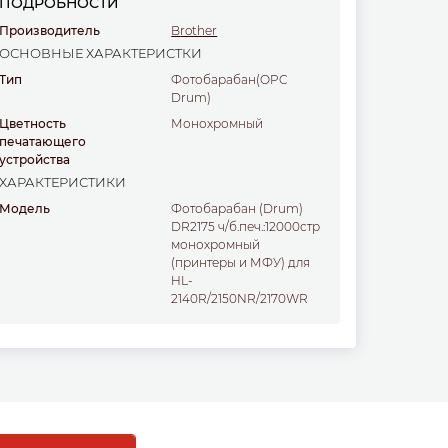
ПОДРОБНОСТИ
Производитель
Brother
ОСНОВНЫЕ ХАРАКТЕРИСТКИ
Тип
Фотобарабан(OPC
Drum)
Цветность
монохромный
печатающего
устройства
ХАРАКТЕРИСТИКИ
Модель
Фотобарабан (Drum)
DR2175 ч/б.печ.:12000стр
монохромный
(принтеры и МФУ) для
HL-
2140R/2150NR/2170WR