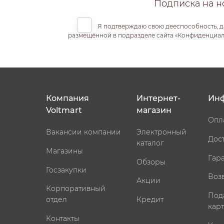
Подписка на н
Я подтверждаю свою дееспособность, д
размещённой в подразделе сайта «Конфиденциальн
Компания
Интернет-
Ин
Voltmart
магазин
Опл
Вакансии компании
Электронный
Дос
каталог
Магазины
Гар
Обзоры
Госзакупки
Воз
Акции
Корпоративный
Под
отдел
Кредит
кар
Контакты