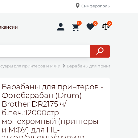
Симферополь
0
0
0
акансии
ссуары для принтеров и МФУ
Барабаны для принтеров
Фото
Барабаны для принтеров -
Фотобарабан (Drum)
Brother DR2175 ч/
б.печ.:12000стр
монохромный (принтеры
и МФУ) для HL-